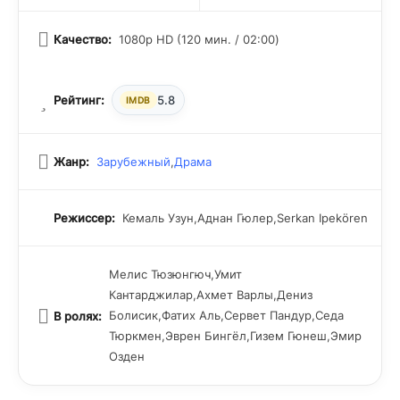
умный и успешный мужчина, который, к тому же,
предоставляет девушке работу. Однако на одном из
Качество:
1080p HD (120 мин. / 02:00)
деловых собраний девушка замечает молодого человека
по имени Онур, который ей очень нравится. Ахмет все
еще борется за сердце Зейнеп, которое занято
совершенно другим человеком. Кто бы мог подумать, что
Рейтинг:
5.8
IMDB
возникнет такой необычный любовный треугольник в
рамках профессиональной деятельности!
Жанр:
Зарубежный
,
Драма
Режиссер:
Кемаль Узун,Аднан Гюлер,Serkan Ipekören
Мелис Тюзюнгюч,Умит
Кантарджилар,Ахмет Варлы,Дениз
Болисик,Фатих Аль,Сервет Пандур,Седа
В ролях:
Тюркмен,Эврен Бингёл,Гизем Гюнеш,Эмир
Озден