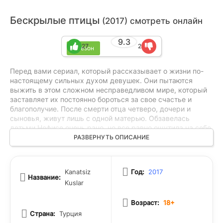
Бескрылые птицы
(2017) смотреть онлайн
9.3
27
2
1 сезон
Перед вами сериал, который рассказывает о жизни по-
настоящему сильных духом девушек. Они пытаются
выжить в этом сложном несправедливом мире, который
заставляет их постоянно бороться за свое счастье и
благополучие. После смерти отца четверо, дочери и
сыновья, живут лишь с одной матерью. Обзавелась
детьми Нефисе очень рано, но все равно ощутила на себе
всю ту ответственность, которая обычно ложится на
РАЗВЕРНУТЬ ОПИСАНИЕ
плечи родителей. Ей приходится стараться изо всех сил,
чтобы пропитать себя и детей. К тому же вместе с главной
героиней проживают Зейнеп, Эмре, Джемре и Айсун,
Kanatsiz
Год:
2017
каждый из которых всеми силами пытается помочь
Название:
Kuslar
матери в сложной ситуации. Кто бы мог подумать, что
жизнь главных героев будет настолько сложной. Однако
Возраст:
18+
взрослые дочери уже пытаются сделать все возможное,
чтобы найти богатого жениха. Так, Зейнеп испытывает
Страна:
Турция
чувства к Ахмету, который влюблен в нее. Он - весьма