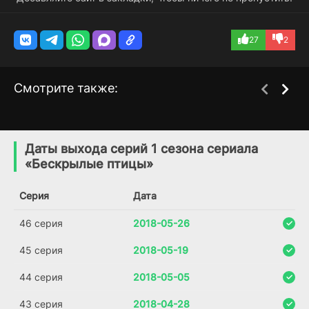
27
2
Смотрите также:
Неопытные мамы
Меня зовут Гюльтепе
1 сезон
1 сезон
(2020)
(2014)
Даты выхода серий 1 сезона сериала
«Бескрылые птицы»
6.8
7.0
Серия
Дата
46 серия
2018-05-26
45 серия
2018-05-19
44 серия
2018-05-05
43 серия
2018-04-28