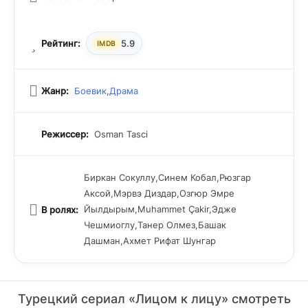
Рейтинг:
5.9
IMDB
Жанр:
Боевик
,
Драма
Режиссер:
Osman Tasci
Биркан Сокуллу,Синем Кобал,Рюзгар
Аксой,Мэрвэ Диздар,Озгюр Эмре
Йылдырым,Muhammet Çakir,Эдже
В ролях:
Чешмиоглу,Танер Олмез,Башак
Дашман,Ахмет Рифат Шунгар
Турецкий сериал «Лицом к лицу» смотреть