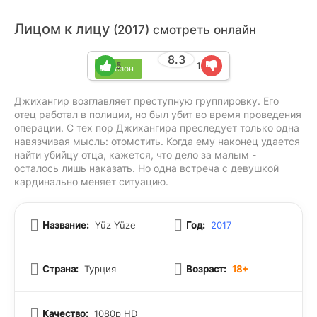
Лицом к лицу
(2017) смотреть онлайн
8.3
5
1
1 сезон
Джихангир возглавляет преступную группировку. Его
отец работал в полиции, но был убит во время проведения
операции. С тех пор Джихангира преследует только одна
навязчивая мысль: отомстить. Когда ему наконец удается
найти убийцу отца, кажется, что дело за малым -
осталось лишь наказать. Но одна встреча с девушкой
кардинально меняет ситуацию.
Название:
Yüz Yüze
Год:
2017
Страна:
Турция
Возраст:
18+
Качество:
1080p HD