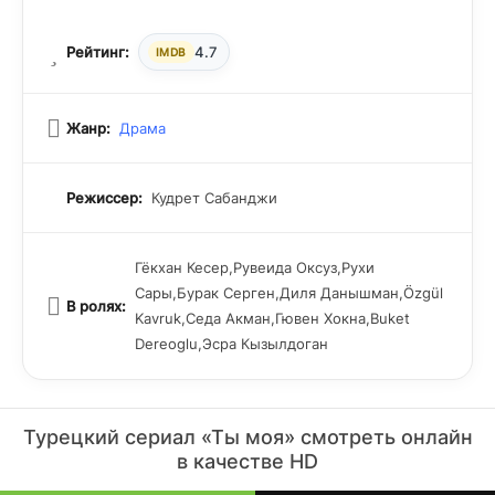
Рейтинг:
4.7
IMDB
Жанр:
Драма
Режиссер:
Кудрет Сабанджи
Гёкхан Кесер,Рувеида Оксуз,Рухи
Сары,Бурак Серген,Диля Данышман,Özgül
В ролях:
Kavruk,Седа Акман,Гювен Хокна,Buket
Dereoglu,Эсра Кызылдоган
Турецкий сериал «Ты моя» смотреть онлайн
в качестве HD