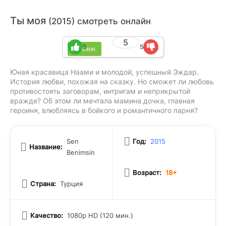
Ты моя
(2015) смотреть онлайн
5
5
5
1 сезон
Юная красавица Наами и молодой, успешный Эждар.
История любви, похожая на сказку. Но сможет ли любовь
противостоять заговорам, интригам и неприкрытой
вражде? Об этом ли мечтала мамина дочка, главная
героиня, влюбляясь в бойкого и романтичного парня?
Sen
Год:
2015
Название:
Benimsin
Возраст:
18+
Страна:
Турция
Качество:
1080p HD (120 мин.)