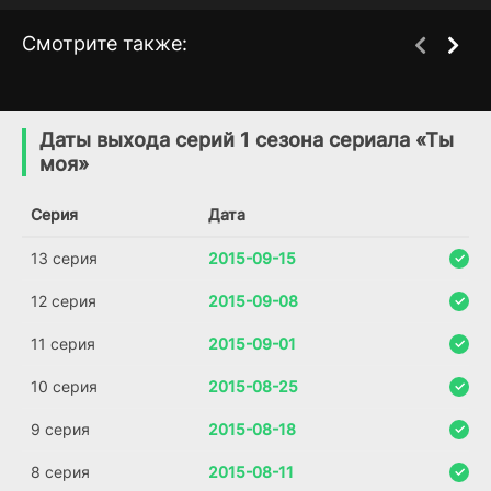
Смотрите также:
Кухарка из Кастамара
Такая сумасшедшая
1 сезон
1 сезон
любовь
(2021)
Даты выхода серий 1 сезона сериала «Ты
(2017)
моя»
7.4
7.0
Серия
Дата
13 серия
2015-09-15
12 серия
2015-09-08
11 серия
2015-09-01
10 серия
2015-08-25
9 серия
2015-08-18
8 серия
2015-08-11