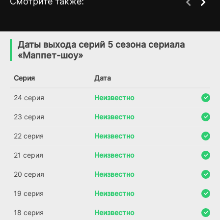
Смотрите также:
Чёрный детектив
Мотив
2 сезон
1 сезон
(2014)
(2019)
Даты выхода серий 5 сезона сериала
«Маппет-шоу»
8.0
6.7
Серия
Дата
24 серия
Неизвестно
23 серия
Неизвестно
22 серия
Неизвестно
21 серия
Неизвестно
20 серия
Неизвестно
19 серия
Неизвестно
18 серия
Неизвестно