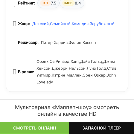
Рейтинг:
7.5
8.4
КП
IMDB
Жанр:
Детский
,
Семейный
,
Комедия
,
Зарубежный
Режиссер:
Питер Харрис,Филип Кассон
Фрэнк Оз,Ричард Хант,Дэйв Гольц,Джим
Хенсон,Джерри Нельсон,Луиз Голд,Стив
В ролях:
Уитмир,Кэтрин Маллен,Эрен Озкер,John
Lovelady
Мультсериал «Маппет-шоу» смотреть
онлайн в качестве HD
СМОТРЕТЬ ОНЛАЙН
ЗАПАСНОЙ ПЛЕЕР