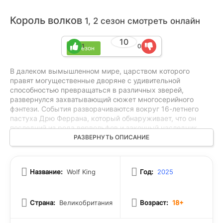
Король волков
1, 2 сезон смотреть онлайн
10
1
0
2 сезон
В далеком вымышленном мире, царством которого
правят могущественные дворяне с удивительной
способностью превращаться в различных зверей,
развернулся захватывающий сюжет многосерийного
фэнтези. События разворачиваются вокруг 16-летнего
пастуха Дрю Феррана, который обнаруживает, что он
последний из рода вервольфов и законный наследник
королевства. В его жизни начинается полный переворот,
РАЗВЕРНУТЬ ОПИСАНИЕ
когда он сталкивается с новыми обязанностями и
опасностями, которые ожидают его на пути к власти.
Взволнующее путешествие Дрю от обычного парнишки к
Название:
Wolf King
Год:
2025
ключевой фигуре в истории королевства разворачивается
перед читателями, раскрывая сложные интриги и загадки
средневекового мира, населенного сказочными
Страна:
Великобритания
Возраст:
18+
созданиями.