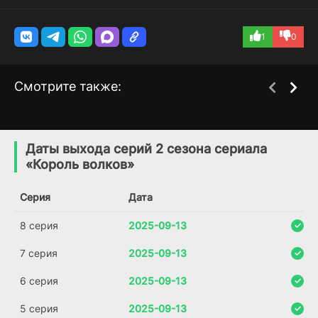
1
0
Смотрите также:
Старшеклассники
Последний король
1 сезон
2 сезон
позволили себе жизнь
Креста
Даты выхода серий 2 сезона сериала
в другом мире!
(2023)
«Король волков»
(2019)
7.3
Серия
Дата
6.1
8 серия
2025-09-13
7 серия
2025-09-13
6 серия
2025-09-13
5 серия
2025-09-13