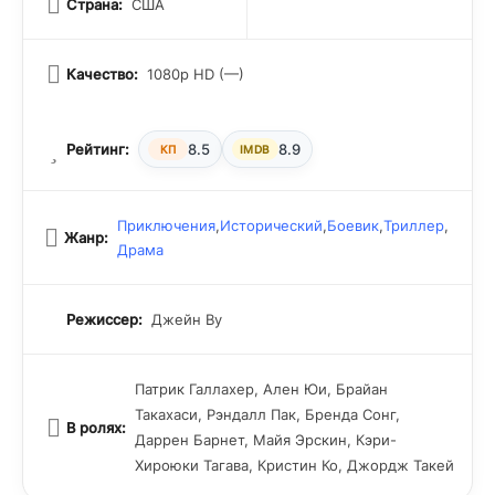
Страна:
США
Качество:
1080p HD (—)
Рейтинг:
8.5
8.9
КП
IMDB
Приключения
,
Исторический
,
Боевик
,
Триллер
,
Жанр:
Драма
Режиссер:
Джейн Ву
Патрик Галлахер, Ален Юи, Брайан
Такахаси, Рэндалл Пак, Бренда Сонг,
В ролях:
Даррен Барнет, Майя Эрскин, Кэри-
Хироюки Тагава, Кристин Ко, Джордж Такей