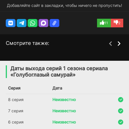
Добавляйте сайт в закладки, чтобы ничего не пропустить!
11
2
Смотрите также:
Алиф
Неудачник
1 сезон
1 сезон
(2019)
(2020)
Даты выхода серий 1 сезона сериала
«Голубоглазый самурай»
9.4
4.5
Серия
Дата
8 серия
Неизвестно
7 серия
Неизвестно
6 серия
Неизвестно