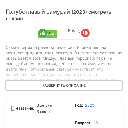
Голубоглазый самурай
(2023) смотреть
онлайн
8.5
11
2
1 сезон
Сюжет сериала разворачивается в Японии тысяча
шестьсот тридцать третьего года. В центре повествования
оказывается воин Мидзу. Главный персонаж так и не
смог добиться признания, ведь его заклеймили из-за
цвета глаз. Голубоглазый самурай чувствует, что
способен на многое, однако пока его никто не
воспринимает всерьез. Главный персонаж намерен во
что бы то ни стало изменить ход своей собственной
РАЗВЕРНУТЬ ОПИСАНИЕ
истории, отправившись в путешествие ради
доказательства всем неверующим своей мощи и мести
тем, кто сломал его жизнь. Многое и для самого
Blue Eye
Год:
2023
персонажа меняется, когда тот сталкивается с молодой и
Название:
Samurai
привлекательной особой Акеми...
Возраст:
18+