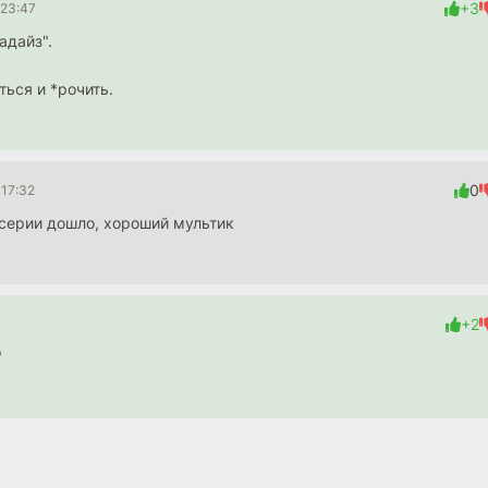
+3
 23:47
адайз".
ься и *рочить.
0
 17:32
 серии дошло, хороший мультик
+2
"