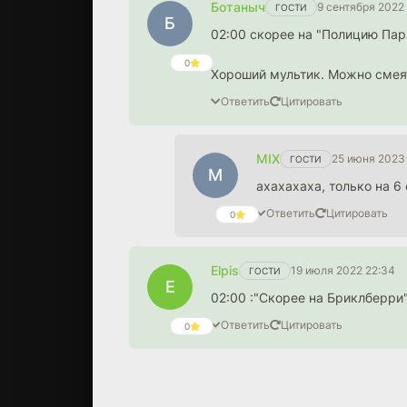
Ботаныч
9 сентября 2022
ГОСТИ
Б
02:00 скорее на "Полицию Пар
0
Хороший мультик. Можно смеят
Ответить
Цитировать
MIX
25 июня 2023
ГОСТИ
M
ахахахаха, только на 6
Ответить
Цитировать
0
Elpis
19 июля 2022 22:34
ГОСТИ
E
02:00 :"Скорее на Бриклберри
Ответить
Цитировать
0