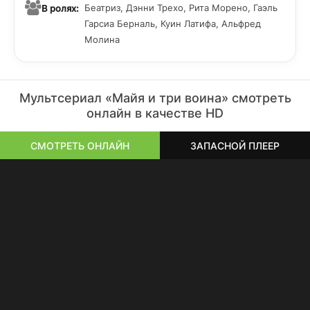
Беатриз, Дэнни Трехо, Рита Морено, Гаэль
В ролях:
Гарсиа Берналь, Куин Латифа, Альфред
Молина
Мультсериал «Майя и три воина» смотреть
онлайн в качестве HD
СМОТРЕТЬ ОНЛАЙН
ЗАПАСНОЙ ПЛЕЕР