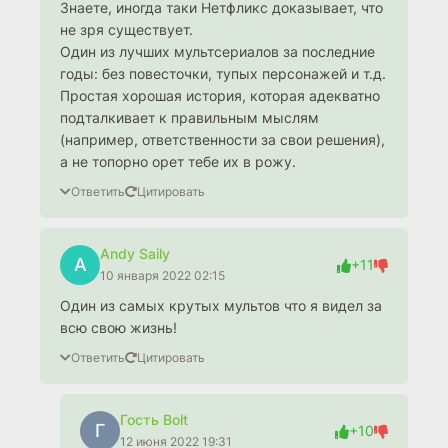
Знаете, иногда таки Нетфликс доказывает, что
не зря существует.
Один из лучших мультсериалов за последние
годы: без повесточки, тупых персонажей и т.д.
Простая хорошая история, которая адекватно
подталкивает к правильным мыслям
(например, ответственности за свои решения),
а не топорно орет тебе их в рожу.
Ответить
Цитировать
Andy Saily
A
+11
10 января 2022 02:15
Один из самых крутых мультов что я видел за
всю свою жизнь!
Ответить
Цитировать
Гость Bolt
Г
+10
12 июня 2022 19:31