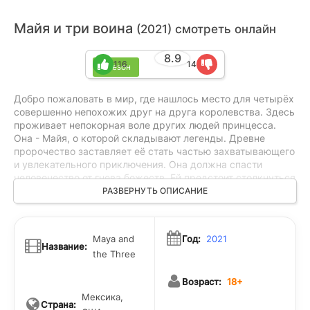
Майя и три воина
(2021) смотреть онлайн
8.9
116
14
1 сезон
Добро пожаловать в мир, где нашлось место для четырёх
совершенно непохожих друг на друга королевства. Здесь
проживает непокорная воле других людей принцесса.
Она - Майя, о которой складывают легенды. Древне
пророчество заставляет её стать частью захватывающего
и увлекательного приключения. Она должна спасти
человечество от гнева божеств. Ей предстоит столкнуться
с немалым количеством противников на своем пути,
РАЗВЕРНУТЬ ОПИСАНИЕ
однако девушка всеми силами будет стараться довести
своё дело до логического завершения. Кто знает, чем
закончится эта захватывающая и полная неожиданных
Maya and
Год:
2021
поворотов история...
Название:
the Three
Возраст:
18+
Мексика,
Страна: