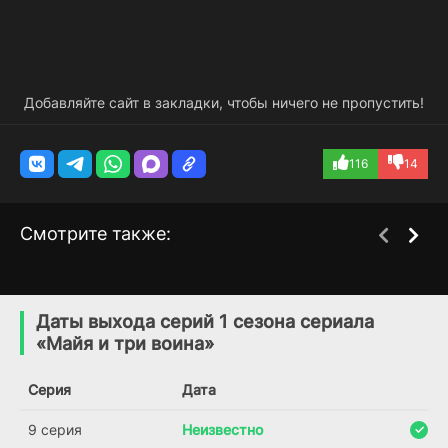
Добавляйте сайт в закладки, чтобы ничего не пропустить!
116
14
Смотрите также:
Джонго
Приятные хлопоты
1 сезон
3 сезон
(2016)
(2019)
Даты выхода серий 1 сезона сериала
«Майя и три воина»
6.0
7.2
7.5
Серия
Дата
9 серия
Неизвестно