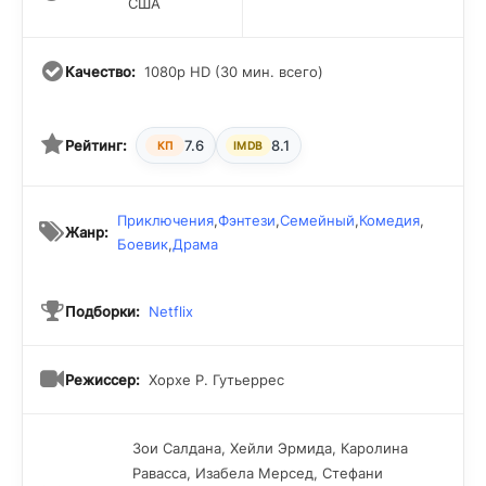
США
Качество:
1080p HD (30 мин. всего)
Рейтинг:
7.6
8.1
КП
IMDB
Приключения
,
Фэнтези
,
Семейный
,
Комедия
,
Жанр:
Боевик
,
Драма
Подборки:
Netflix
Режиссер:
Хорхе Р. Гутьеррес
Зои Салдана, Хейли Эрмида, Каролина
Равасса, Изабела Мерсед, Стефани