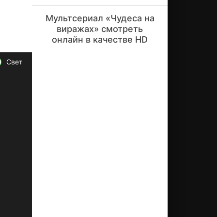
ег
о
Мультсериал «Чудеса на
от
виражах» смотреть
ва
жн
онлайн в качестве HD
ых
др
Свет
уз
ей.
Во
зд
уш
ны
е
пи
ра
ты
,
по
го
ни
за
со
кр