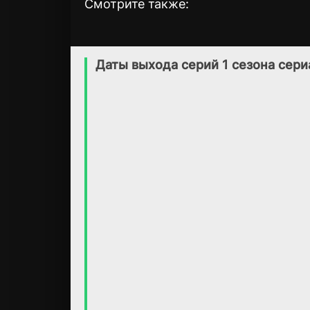
Смотрите также:
Где — медведи?
Затерянное
1 сезон
1 сезон
королевство
(2012)
Даты выхода серий 1 сезона сери
пиратов
7.4
(2021)
6.7