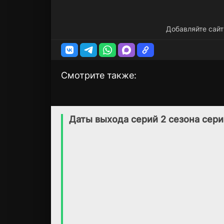
Добавляйте сайт
Смотрите также:
Река
Панки Брюстер
1 сезон
1 сезон
(2017)
(2021)
Даты выхода серий 2 сезона сери
5.6
6.9