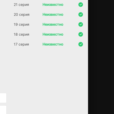
ы,
21 серия
Неизвестно
де
во
20 серия
Неизвестно
чк
а
19 серия
Неизвестно
бе
ре
18 серия
Неизвестно
т
ег
17 серия
Неизвестно
о
до
мо
й...