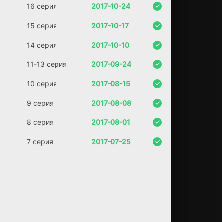
ы,
16 серия
2017-10-24
чт
о
15 серия
2017-10-17
гл
ав
14 серия
2017-10-10
ны
е
11-13 серия
2017-09-24
вр
аг
10 серия
2017-08-15
и
ос
9 серия
2017-08-08
та
ли
8 серия
2017-08-01
сь
в
7 серия
2017-07-25
пр
ош
ло
м,
од
на
ко
вс
ко