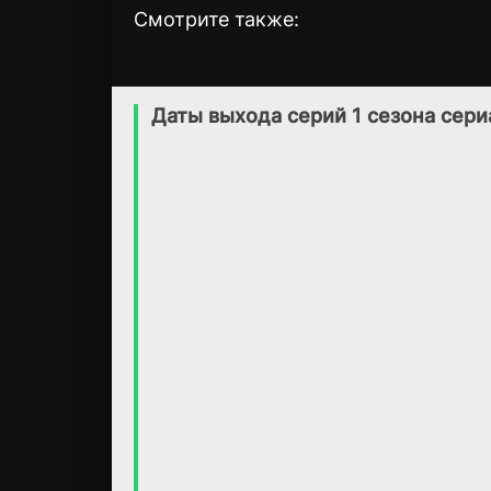
Смотрите также:
Ночные мертвецы
Бесшумный флот
2 сезон
1 сезон
(2019)
(2023)
Даты выхода серий 1 сезона сер
7.6
7.3