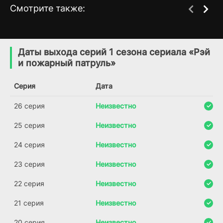
Смотрите также:
Морской патруль
Спаси меня
5 сезон
7 сезон
(2007)
(2004)
Даты выхода серий 1 сезона сериала «Рэй
и пожарный патруль»
7.9
7.4
7.8
8.3
Серия
Дата
26 серия
Неизвестно
25 серия
Неизвестно
24 серия
Неизвестно
23 серия
Неизвестно
22 серия
Неизвестно
21 серия
Неизвестно
20 серия
Неизвестно