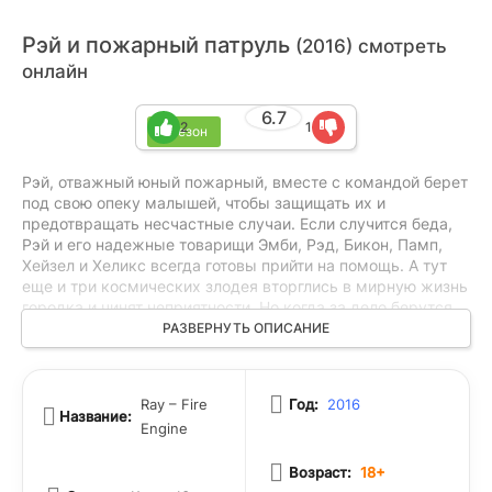
Рэй и пожарный патруль
(2016) смотреть
онлайн
6.7
2
1
1 сезон
Рэй, отважный юный пожарный, вместе с командой берет
под свою опеку малышей, чтобы защищать их и
предотвращать несчастные случаи. Если случится беда,
Рэй и его надежные товарищи Эмби, Рэд, Бикон, Памп,
Хейзел и Хеликс всегда готовы прийти на помощь. А тут
еще и три космических злодея вторглись в мирную жизнь
городка и чинят неприятности. Но когда за дело берутся
Рэй и пожарный патруль, то все будет в порядке!
РАЗВЕРНУТЬ ОПИСАНИЕ
Очаровательные герои, эффектная графика,
познавательные истории – малыши непременно
подружатся с Рэем и смелыми машинками-пожарными.
Ray – Fire
Год:
2016
Название:
Engine
Возраст:
18+