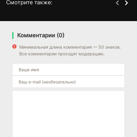
Смотрите также:
Королевство / Царство
Племена Европы
4 сезон
1 сезон
(2012)
(2021)
Комментарии (0)
6.3
6.7
Минимальная длина комментария — 50 знаков.
Все комментарии проходят модерацию.