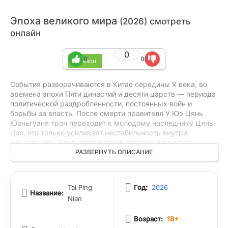
Эпоха великого мира
(2026) смотреть
онлайн
0
0
0
1 сезон
События разворачиваются в Китае середины X века, во
времена эпохи Пяти династий и десяти царств — периода
политической раздробленности, постоянных войн и
борьбы за власть. После смерти правителя У Юэ Цянь
Юаньгуаня трон переходит к молодому наследнику Цянь
Цзо, что только усиливает нестабильность внутри
государства. Двор оказывается охвачен интригами,
тайными заговорами и соперничеством за влияние, тогда
РАЗВЕРНУТЬ ОПИСАНИЕ
как внешние угрозы и непрочные союзы с соседними
державами ставят страну под ещё больший удар. На фоне
политических конфликтов героям приходится бороться за
Tai Ping
Год:
2026
сохранение власти, безопасности и будущего своего
Название:
Nian
государства.
Возраст:
18+