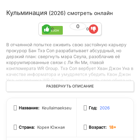
Кульминация
(2026) смотреть онлайн
0
0
0
1 сезон
В отчаянной попытке оживить свою застойную карьеру
прокурор Бан Тхэ Соп разрабатывает абсурдный, но
дерзкий план: свергнуть мэра Сеула, разоблачив её
коррумпированные связи с Ли Ян Ми, главой
конгломерата WR Group. Тхэ Соп вербует Хван Джон Уна в
качестве информатора и умудряется убедить Квон Джон
Ука, наследника WR Group, у которого есть своя обида на
Ян Ми, присоединиться к его делу. Однако вскоре Тхэ Соп
РАЗВЕРНУТЬ ОПИСАНИЕ
оказывается в более сложной ситуации, чем ожидал
изначально, когда обнаруживает, что его жена Чу Сан А,
бывшая любимая актриса, может скрывать от него
Название:
Keullaimaekseu
Год:
2026
опасные секреты.
Страна:
Корея Южная
Возраст:
18+