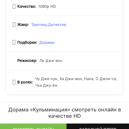
Качество:
1080p HD
Жанр:
Триллер
,
Детектив
Подборки:
Дорамы
Режиссер:
Ли Джи-вон
Чу Джи-хун, Ха Джи-вон, Нана, О Джон-сэ,
В ролях:
Чха Джу-ён
Дорама «Кульминация» смотреть онлайн в
качестве HD