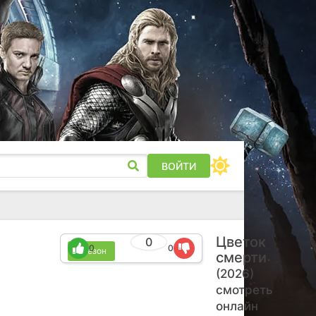
ВОЙТИ
Цветок
0
0
0
1 сезон
смерти
(2026)
смотреть
онлайн