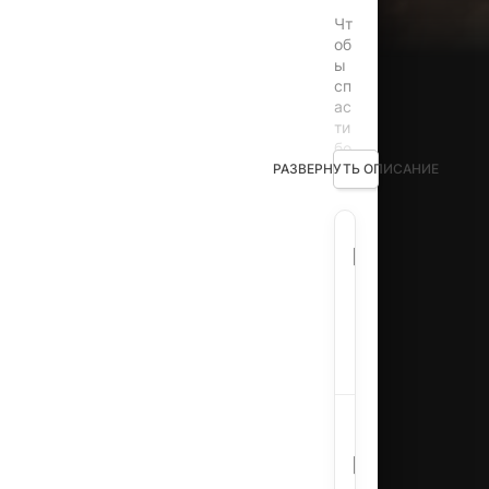
Чт
об
ы
сп
ас
ти
бо
ль
РАЗВЕРНУТЬ ОПИСАНИЕ
ну
ю
до
Beulle
чь,
Название:
peull
ад
во
ка
т
Корея
Страна:
пы
Южная
та
ет
ся
Триллер
,
вы
Детектив
та
Жанр:
,
щи