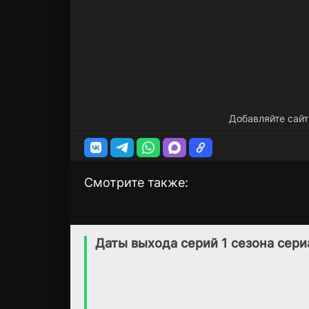
Добавляйте сайт
Смотрите также:
Самая длинная
Кристиан
1 сезон
1 сезон
ночь
(2022)
Даты выхода серий 1 сезона сери
(2022)
7.3
6.1
5.9