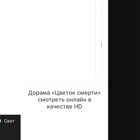
ть
Криминал
из
тю
рь
Рёун,
м
Сон
ы
Дон-
се
В
ри
иль,
ролях:
йн
Кым
ог
Сэ-
о
рок
уб
ий
цу
,
Дорама «Цветок смерти»
ко
то
смотреть онлайн в
ры
качестве HD
й
об
Свет
ла
да
ет
сп