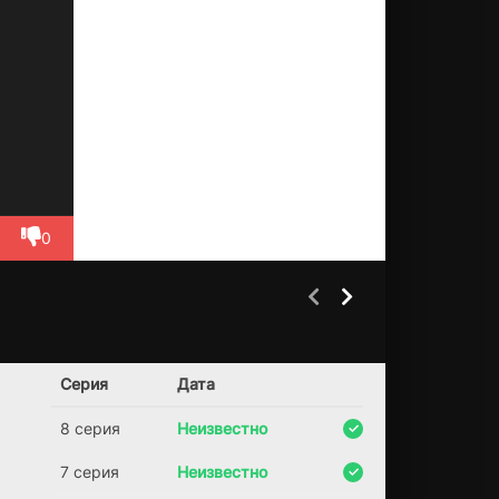
ва
ни
й.
0
охие парни
Говорящая с
1 сезон
5 сезон
призраками
(2025)
Серия
Дата
(2005)
8.9
8 серия
Неизвестно
7.3
6.3
7 серия
Неизвестно