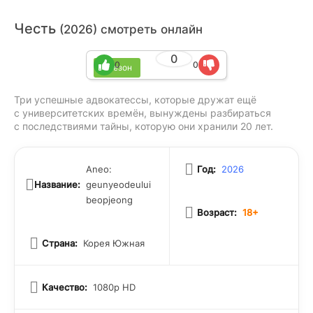
Честь
(2026) смотреть онлайн
0
0
0
1 сезон
Три успешные адвокатессы, которые дружат ещё
с университетских времён, вынуждены разбираться
с последствиями тайны, которую они хранили 20 лет.
Aneo:
Год:
2026
Название:
geunyeodeului
beopjeong
Возраст:
18+
Страна:
Корея Южная
Качество:
1080p HD