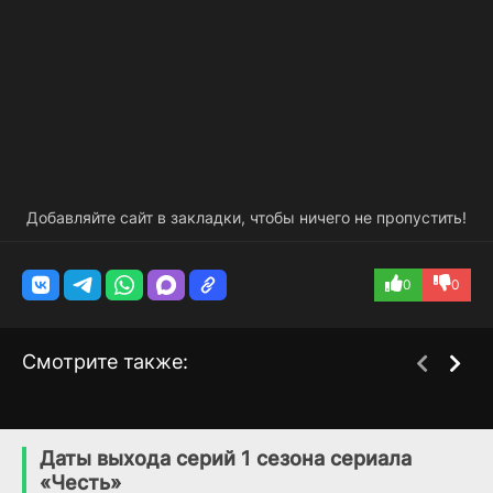
Добавляйте сайт в закладки, чтобы ничего не пропустить!
0
0
Смотрите также:
Доктор Блейк
Поворот
5 сезон
1 сезон
(2013)
(2022)
Даты выхода серий 1 сезона сериала
«Честь»
7.2
8.1
6.6
6.8