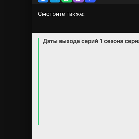
Смотрите также:
Небесное
Ридли Джонс
1 сезон
3 сезон
вторжение
(2021)
Даты выхода серий 1 сезона сери
(2021)
4.4
5.9
6.6