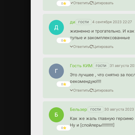
Ответить
Цитировать
0
ди
4 сентября 2023 22:27
ГОСТИ
Д
жизненно и трогательно. И как
тупые и закомплексованные
0
Ответить
Цитировать
Гость КИМ
31 августа 20
ГОСТИ
Г
Это лучшее , что снятно за по
рекомендую!!!!
0
Ответить
Цитировать
Бельзер
30 августа 2023
ГОСТИ
Б
Как же жаль главную героиню
Ну и [спойлеры!!!!!!!!!]
0