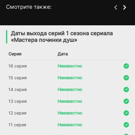
Смотрите также:
Бар на колёсах
Клинок Бессмертного
1 сезон
1 сезон
(2020)
(2019)
Даты выхода серий 1 сезона сериала
«Мастера починки душ»
7.7
8.0
7.3
7.4
Серия
Дата
16 серия
Неизвестно
15 серия
Неизвестно
14 серия
Неизвестно
13 серия
Неизвестно
12 серия
Неизвестно
11 серия
Неизвестно