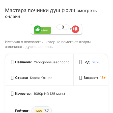
Мастера починки душ
(2020) смотреть
онлайн
8
8
2
1 сезон
История о психологах, которые помогают людям
залечивать душевные раны.
Название:
Yeonghonsuseongong
Год:
2020
Страна:
Корея Южная
Возраст:
18+
Качество:
1080p HD (35 мин.)
Рейтинг:
7.7
IMDB