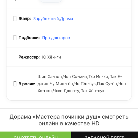
Жанр:
Зарубежный
,
Драма
Подборки:
Про докторов
Режиссер:
Ю Хён-ги
Щин Ха-гюн,Чон Со-мин,Тхэ Ин-хо,Пак Е-
джин,Чу Мин-гён,Чо Гён-сук,Пак Су-ён,Чон
В ролях:
Хэ-гюн,Чхве Джон-у,Пак Хён-сук
Дорама «Мастера починки душ» смотреть
онлайн в качестве HD
СМОТРЕТЬ ОНЛАЙН
ЗАПАСНОЙ ПЛЕЕР