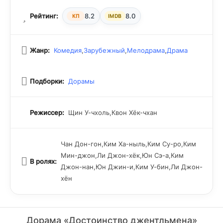
Рейтинг:
8.2
8.0
КП
IMDB
Жанр:
Комедия
,
Зарубежный
,
Мелодрама
,
Драма
Подборки:
Дорамы
Режиссер:
Щин У-чхоль,Квон Хёк-чхан
Чан Дон-гон,Ким Ха-ныль,Ким Су-ро,Ким
Мин-джон,Ли Джон-хёк,Юн Сэ-а,Ким
В ролях:
Джон-нан,Юн Джин-и,Ким У-бин,Ли Джон-
хён
Дорама «Достоинство джентльмена»