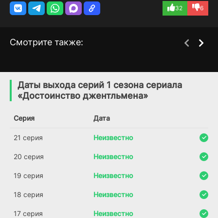
32
6
Смотрите также:
Приговор Ар Келли
Парень и девушка XX
1 сезон
1 сезон
века
(2019)
Даты выхода серий 1 сезона сериала
(2017)
«Достоинство джентльмена»
7.5
7.1
Серия
Дата
21 серия
Неизвестно
20 серия
Неизвестно
19 серия
Неизвестно
18 серия
Неизвестно
17 серия
Неизвестно