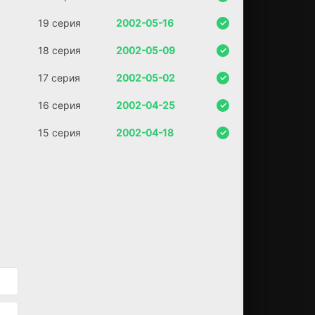
та
ет
19 серия
2002-05-16
се
кр
18 серия
2002-05-09
ет
на
17 серия
2002-05-02
я
во
16 серия
2002-04-25
ен
из
15 серия
2002-04-18
ир
ов
ан
на
я
ор
га
ни
за
ци
я
М
И
ФР