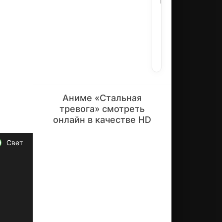
ролях:
у
Нэя,Маса
те
Танака,Т
рр
Нисимура
ор
Кимура,
ис
ти
Ното
че
ск
ая
ор
Аниме «Стальная
га
тревога» смотреть
ни
онлайн в качестве HD
за
ци
я,
Свет
чь
и
ру
ко
во
ди
те
ли