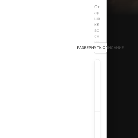
Ст
ар
ше
кл
ас
сн
иц
а
РАЗВЕРНУТЬ ОПИСАНИЕ
Ка
на
мэ
Full
Ти
Название:
Metal
до
ри
Panic!
ок
аз
ыв
Страна:
Япони
ае
тс
я в
Фантасти
эп
Комедия
,
иц
Жанр:
Боевик
,
ен