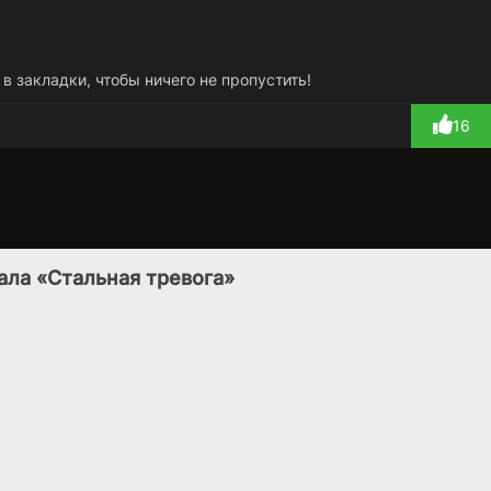
 в закладки, чтобы ничего не пропустить!
16
Денежный герой
Утопия
Ра
1 сезон
4 сезон
(2025)
(2014)
ала «Стальная тревога»
8.3