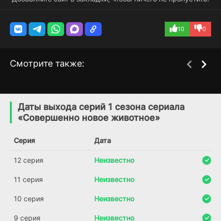
10
0
Смотрите также:
Госпожа Инкогнито
Под прикрытием в
1 сезон
1 сезон
старшей школе
(2025)
Даты выхода серий 1 сезона сериала
(2025)
«Совершенно новое животное»
8.119
7.7
Серия
Дата
12 серия
Неизвестно
11 серия
Неизвестно
10 серия
Неизвестно
9 серия
Неизвестно