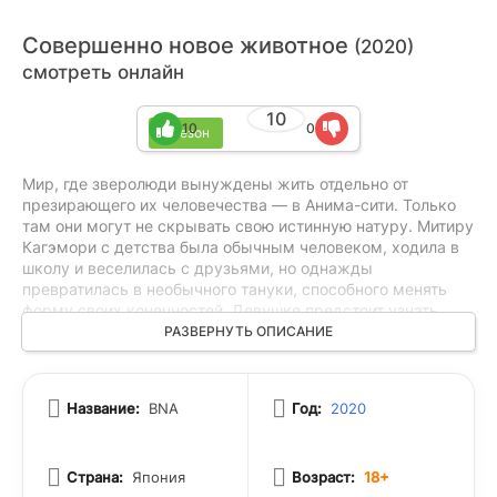
Совершенно новое животное
(2020)
смотреть онлайн
10
10
0
1 сезон
Мир, где зверолюди вынуждены жить отдельно от
презирающего их человечества — в Анима-сити. Только
там они могут не скрывать свою истинную натуру. Митиру
Кагэмори с детства была обычным человеком, ходила в
школу и веселилась с друзьями, но однажды
превратилась в необычного тануки, способного менять
форму своих конечностей. Девушке предстоит узнать,
почему это произошло и как это связано с опытами над
РАЗВЕРНУТЬ ОПИСАНИЕ
людьми.
Название:
BNA
Год:
2020
Страна:
Япония
Возраст:
18+