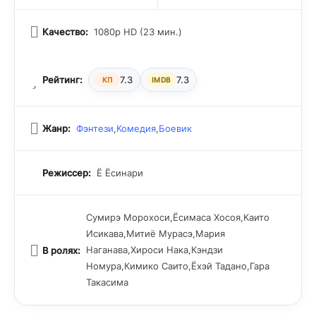
Качество:
1080p HD (23 мин.)
Рейтинг:
7.3
7.3
КП
IMDB
Жанр:
Фэнтези
,
Комедия
,
Боевик
Режиссер:
Ё Ёсинари
Сумирэ Морохоси,Ёсимаса Хосоя,Каито
Исикава,Митиё Мурасэ,Мария
Наганава,Хироси Нака,Кэндзи
В ролях:
Номура,Кимико Саито,Ёхэй Тадано,Гара
Такасима