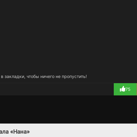
 в закладки, чтобы ничего не пропустить!
75
Полицейский
Слепой Шерлок
1 сезон
1 сезон
Дневник 2.0
(2026)
ала «Нана»
(2019)