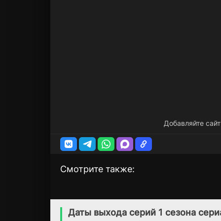
Добавляйте сайт
Смотрите также:
Твой ход
Любовь длится
1 сезон
1 сезон
вечно
(2019)
Даты выхода серий 1 сезона сери
(2020)