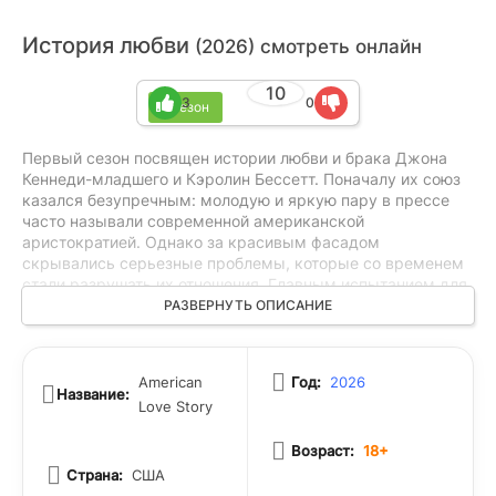
История любви
(2026) смотреть онлайн
10
3
0
1 сезон
Первый сезон посвящен истории любви и брака Джона
Кеннеди-младшего и Кэролин Бессетт. Поначалу их союз
казался безупречным: молодую и яркую пару в прессе
часто называли современной американской
аристократией. Однако за красивым фасадом
скрывались серьезные проблемы, которые со временем
стали разрушать их отношения. Главным испытанием для
супругов оказалось навязчивое внимание таблоидов —
РАЗВЕРНУТЬ ОПИСАНИЕ
журналисты и папарацци буквально преследовали их на
каждом шагу. Жизнь под постоянным прицелом камер и
колоссальное давление со стороны общественности
American
Год:
2026
превратили частную жизнь пары в достояние публики. В
Название:
Love Story
итоге неспособность найти уединение и постоянный
стресс от публичности стали фатальными для их брака,
Возраст:
18+
лишая влюбленных возможности просто быть вместе
вдали от газетных заголовков.
Страна:
США