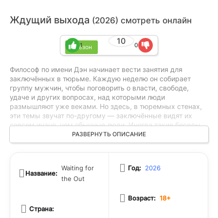
Ждущий выхода
(2026) смотреть онлайн
10
1
0
1 сезон
Философ по имени Дэн начинает вести занятия для
заключённых в тюрьме. Каждую неделю он собирает
группу мужчин, чтобы поговорить о власти, свободе,
удаче и других вопросах, над которыми люди
размышляют уже веками. Но здесь, в тюремных стенах,
эти темы звучат по-другому — заключённые видят их
совсем иначе, чем обычные люди. Иногда такие беседы
вызывают у них сильные эмоции, иногда —
РАЗВЕРНУТЬ ОПИСАНИЕ
напряжённость между участниками. Дэн пытается
понять, что значит быть свободным или зависимым, когда
вокруг решётки, а у каждого за плечами своя история.
Waiting for
Год:
2026
Название:
the Out
Возраст:
18+
Страна: