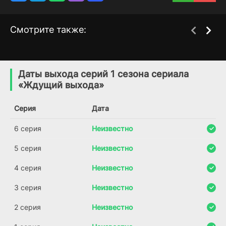
Смотрите также:
Ужасы природы
Мамник
2 сезон
1 сезон
(2025)
(2026)
Даты выхода серий 1 сезона сериала
«Ждущий выхода»
6.9
6.6
Серия
Дата
6 серия
Неизвестно
5 серия
Неизвестно
4 серия
Неизвестно
3 серия
Неизвестно
2 серия
Неизвестно