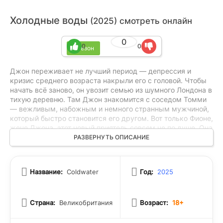
Холодные воды
(2025) смотреть онлайн
0
0
0
1 сезон
Джон переживает не лучший период — депрессия и
кризис среднего возраста накрыли его с головой. Чтобы
начать всё заново, он увозит семью из шумного Лондона в
тихую деревню. Там Джон знакомится с соседом Томми
— вежливым, набожным и немного странным мужчиной,
который быстро становится его другом. Вот только Фионе,
жене Джона, этот новый приятель совсем не по душе. Она
чувствует, что за его милой улыбкой скрывается что-то не
РАЗВЕРНУТЬ ОПИСАНИЕ
то. Пока их брак трещит по швам, Фиона всё больше
погружается в поиски правды о Томми, пытаясь понять,
кто он на самом деле и зачем появился в их жизни.
Название:
Coldwater
Год:
2025
Страна:
Великобритания
Возраст:
18+