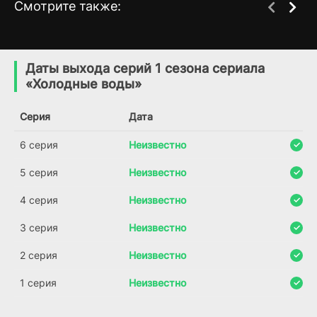
Смотрите также:
Спаси меня
Алкион
7 сезон
1 сезон
(2004)
(2017)
Даты выхода серий 1 сезона сериала
«Холодные воды»
7.8
8.3
7.1
7.5
Серия
Дата
6 серия
Неизвестно
5 серия
Неизвестно
4 серия
Неизвестно
3 серия
Неизвестно
2 серия
Неизвестно
1 серия
Неизвестно