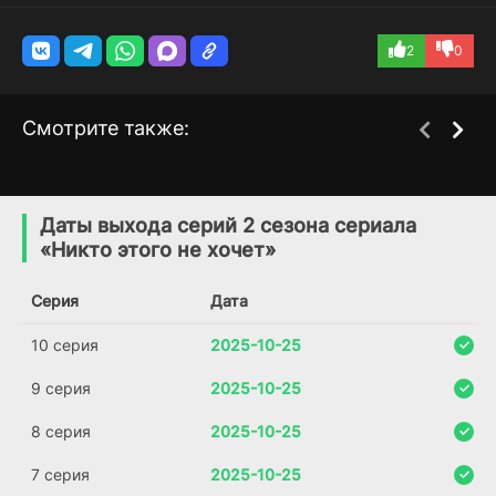
2
0
Смотрите также:
У моего мужа слишком
Тройничок
1 сезон
2 сезон
большой
(2021)
Даты выхода серий 2 сезона сериала
(2019)
«Никто этого не хочет»
7.1
6.6
Серия
Дата
10 серия
2025-10-25
9 серия
2025-10-25
8 серия
2025-10-25
7 серия
2025-10-25