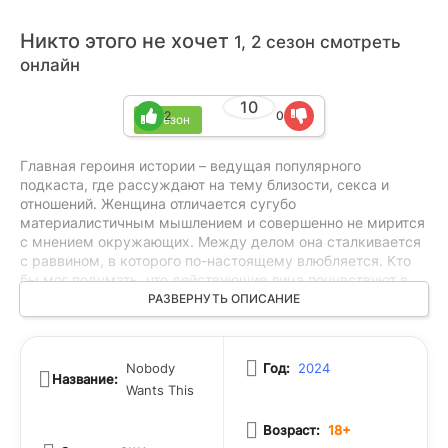
Никто этого не хочет
1, 2 сезон смотреть
онлайн
10
2
0
2 сезон
Главная героиня истории – ведущая популярного
подкаста, где рассуждают на тему близости, секса и
отношений. Женщина отличается сугубо
материалистичным мышлением и совершенно не мирится
с мнением окружающих. Между делом она сталкивается
с раввином, в которого по-настоящему влюбляется. Кто
бы мог подумать, что действующие лица почувствуют в
сердце столь необычное чувство. Для первой это нечто из
РАЗВЕРНУТЬ ОПИСАНИЕ
области фантастики, а для второго – шанс избавиться от
одиночества. Смогут ли действующие лица продолжать
по-настоящему любить, когда их семьи и близкие люди
Nobody
Год:
2024
кардинально друг от друга отличаются?
Название:
Wants This
Возраст:
18+