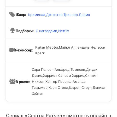
Жанр:
Криминал
,
Детектив
,
Триллер
,
Драма
Подборки:
С наградами
,
Netflix
Райан Мёрфи,Майкл Аппендаль,Нельсон
Режиссер:
Крегг
Сара Полсон,Альфред Томпсон,Джуди
Дэвис,Харриет Сэнсом Харрис,Синтия
Никсон,Хантер Пэрриш,Аманда
В ролях:
Пламмер,Кори Столл,Шэрон Стоун,Дэниэл
Хэйгэн
Сериал «Сестра Рэтчед» смотреть онлайн в