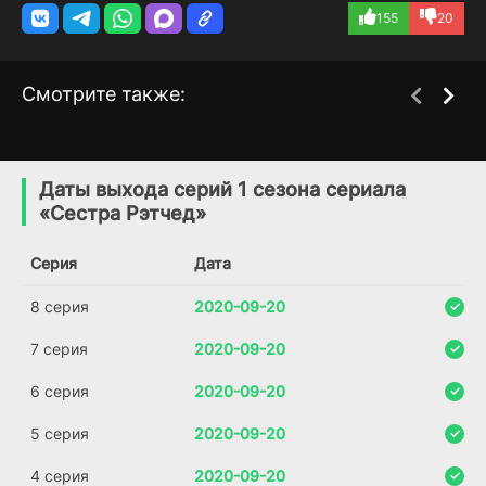
155
20
Смотрите также:
Вверх дном
Сестра Джеки
1 сезон
7 сезон
(2019)
(2009)
Даты выхода серий 1 сезона сериала
«Сестра Рэтчед»
6.9
7.9
7.2
7.7
Серия
Дата
8 серия
2020-09-20
7 серия
2020-09-20
6 серия
2020-09-20
5 серия
2020-09-20
4 серия
2020-09-20