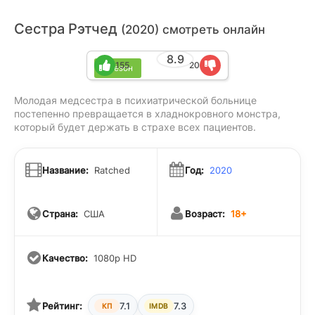
Сестра Рэтчед
(2020) смотреть онлайн
8.9
155
20
1 сезон
Молодая медсестра в психиатрической больнице
постепенно превращается в хладнокровного монстра,
который будет держать в страхе всех пациентов.
Название:
Ratched
Год:
2020
Страна:
США
Возраст:
18+
Качество:
1080p HD
Рейтинг:
7.1
7.3
КП
IMDB