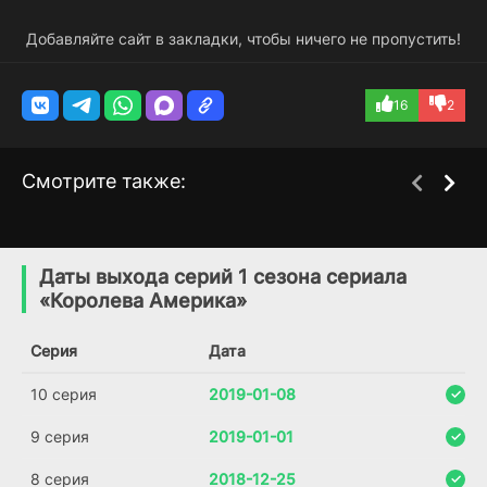
Добавляйте сайт в закладки, чтобы ничего не пропустить!
16
2
Смотрите также:
Ху из Америка? / Кто
Капитан Америка
1 сезон
1 сезон
есть Америка?
(1966)
Даты выхода серий 1 сезона сериала
(2018)
«Королева Америка»
5.8
6.5
7.7
8.3
Серия
Дата
10 серия
2019-01-08
9 серия
2019-01-01
8 серия
2018-12-25