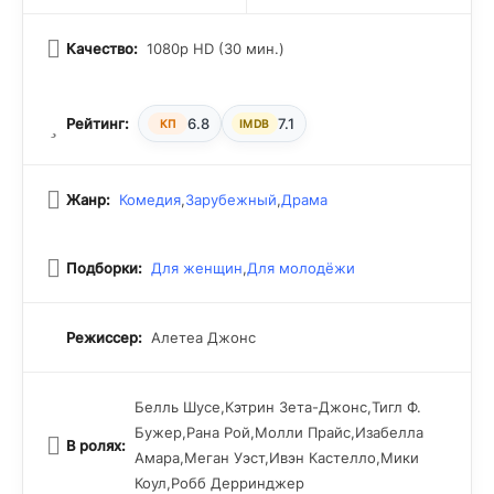
Качество:
1080p HD (30 мин.)
Рейтинг:
6.8
7.1
КП
IMDB
Жанр:
Комедия
,
Зарубежный
,
Драма
Подборки:
Для женщин
,
Для молодёжи
Режиссер:
Алетеа Джонс
Белль Шусе,Кэтрин Зета-Джонс,Тигл Ф.
Бужер,Рана Рой,Молли Прайс,Изабелла
В ролях:
Амара,Меган Уэст,Ивэн Кастелло,Мики
Коул,Робб Дерринджер