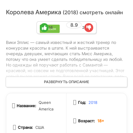
Королева Америка
(2018) смотреть онлайн
8.9
16
2
1 сезон
Вики Эллис — самый известный и жесткий тренер по
конкурсам красоты в штате. К ней выстраивается
очередь девушек, мечтающих стать Мисс Америка,
потому что она умеет сделать победительницу из любой.
Но однажды ей поручают работать с Самантой —
красивой, но совсем не подготовленной участницей. Этот
новый вызов может стоить Вики всей ее репутации, ведь
теперь на кону не только очередная победа, но и ее
РАЗВЕРНУТЬ ОПИСАНИЕ
профессиональное имя. Справится ли она с задачей, если
рискует потерять все, чего добилась?
Queen
Год:
2018
Название:
America
Возраст:
18+
Страна:
США