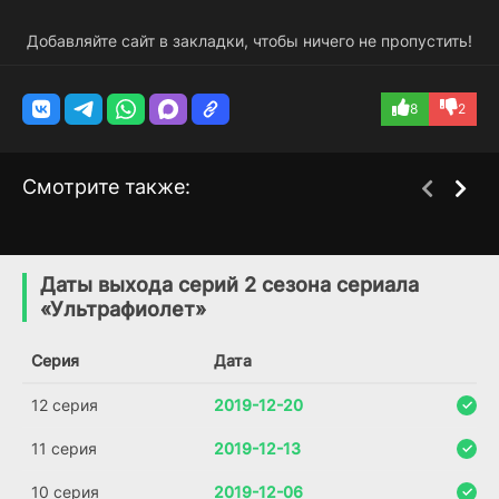
Добавляйте сайт в закладки, чтобы ничего не пропустить!
8
2
Смотрите также:
Если я сейчас закрою
Вернуться к жизни
1 сезон
2 сезон
глаза
(2019)
Даты выхода серий 2 сезона сериала
(2019)
«Ультрафиолет»
6.8
7.6
8.5
Серия
Дата
12 серия
2019-12-20
11 серия
2019-12-13
10 серия
2019-12-06