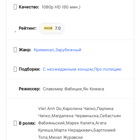
обнаруживает в интернете группу людей, которые
Качество:
1080p HD (60 мин.)
занимаются изучением преступлений. Вместе они
собираются докопаться до истины.
Рейтинг:
7.0
IMDB
Жанр:
Криминал
,
Зарубежный
Подборки:
С неожиданным концом
,
Про полицию
Режиссер:
Славомир Фабицки,Ян Комаса
Viet Anh Do,Каролина Чапко,Паулина
Чапко,Магдалена Червиньска,Себастьян
Фабияньский,Марек Калита,Агата
В ролях:
Кулеша,Марта Нерадкевич,Бартломей
Топа,Михал Журавски