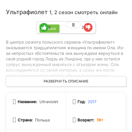
Ультрафиолет
1, 2 сезон смотреть онлайн
8
8
2
2 сезон
В центре сюжета польского сериала «Ультрафиолет»
оказывается тридцатилетняя женщина по имени Ола. Из-
за непростых обстоятельств она вынуждена вернуться в
свой родной город Лодзь из Лондона, где у нее остался
супруг, вынужденный мириться с отъездом жены. Ола
воссоединяется со своей матерью, а сразу же после
этого устраивается работать обычным водителем.
Женщина надеется, что вскоре она переживет эту черную
РАЗВЕРНУТЬ ОПИСАНИЕ
полосу, но не представляет, что ей придется столкнуться
с чем-то по-настоящему опасным. Однажды, выйдя на
работу, Ола замечает женщину, которая падает с
Название:
Ultraviolet
Год:
2017
эстакады. И хоть со стороны это выглядит как
самоубийство, героиня уверена в том, что было
совершено преднамеренное убийство. Когда на место
Страна:
Польша
Возраст:
18+
прибывают офицеры полиции, то они отказываются верить
в версию об убийстве. Она понимает, что слуги закона не
собираются заниматься расследованием. Тогда Ола