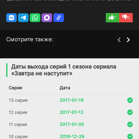
7
0
Смотрите также:
Ты, я и конец света
Никогда не откажусь
1 сезон
3 сезон
(2015)
(2015)
Даты выхода серий 1 сезона сериала
«Завтра не наступит»
7.4
7.7
5.5
Серия
Дата
13 серия
2017-01-19
12 серия
2017-01-12
11 серия
2017-01-05
10 серия
2016-12-29