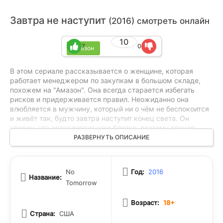
Завтра не наступит
(2016) смотреть онлайн
10
7
0
1 сезон
В этом сериале рассказывается о женщине, которая
работает менеджером по закупкам в большом складе,
похожем на "Амазон". Она всегда старается избегать
рисков и придерживается правил. Неожиданно она
влюбляется в мужчину, который ни о чём не беспокоится
и живёт так, будто завтра наступит конец света. Он
уверен, что апокалипсис уже близко, поэтому спешит
попробовать всё, что только можно. Вместе они решают
РАЗВЕРНУТЬ ОПИСАНИЕ
исполнить все свои желания и мечты, которые давно
откладывали. Их путешествие наполнено забавными
ситуациями и иногда трогательными моментами.
No
Год:
2016
Название:
Tomorrow
Возраст:
18+
Страна:
США