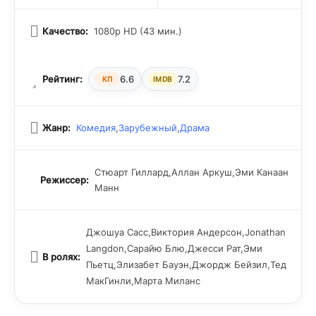
Качество:
1080p HD (43 мин.)
Рейтинг:
6.6
7.2
КП
IMDB
Жанр:
Комедия
,
Зарубежный
,
Драма
Стюарт Гиллард,Аллан Аркуш,Эми Канаан
Режиссер:
Манн
Джошуа Сасс,Виктория Андерсон,Jonathan
Langdon,Сарайю Блю,Джесси Рат,Эми
В ролях:
Пьетц,Элизабет Бауэн,Джордж Бейзил,Тед
МакГинли,Марта Миланс