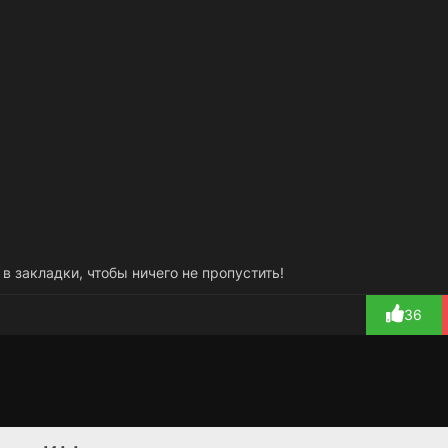
 в закладки, чтобы ничего не пропустить!
36
Популярна и
Тайная страсть
2 сезон
1 сезон
влюблена
(2003)