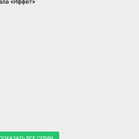
иала «Иффет»
(2017)
8.4
7.9
7.1
5.9
6.9
ПОКАЗАТЬ ВСЕ СЕРИИ