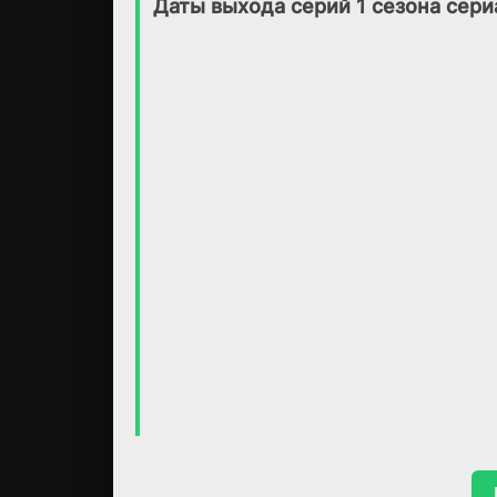
Даты выхода серий 1 сезона сер
(2019)
(2020)
7.1
6.7