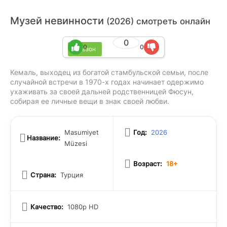
Музей невинности
(2026) смотреть онлайн
0
0
0
1 сезон
Кемаль, выходец из богатой стамбульской семьи, после
случайной встречи в 1970-х годах начинает одержимо
ухаживать за своей дальней родственницей Фюсун,
собирая ее личные вещи в знак своей любви.
Masumiyet
Год:
2026
Название:
Müzesi
Возраст:
18+
Страна:
Турция
Качество:
1080p HD