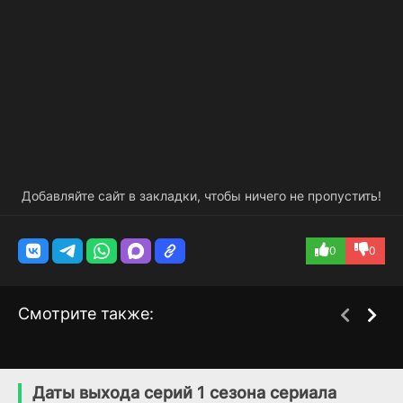
Добавляйте сайт в закладки, чтобы ничего не пропустить!
0
0
Смотрите также:
Семья моего мужа
Два лжеца
1 сезон
1 сезон
(2014)
(2017)
Даты выхода серий 1 сезона сериала