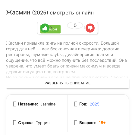
Жасмин
(2025) смотреть онлайн
0
0
1
1 сезон
Жасмин привыкла жить на полной скорости. Большой
город для неё — как бесконечная вечеринка: дорогие
рестораны, шумные клубы, дизайнерские платья и
ощущение, что всё можно получить без последствий. Она
уверена, что умеет брать от жизни максимум и всегда
держит ситуацию под контролем.
Но за яркими огнями всё чаще прячется пустота. Свобода
начинает кружить голову, а азарт легко превращается в
РАЗВЕРНУТЬ ОПИСАНИЕ
опасную привычку. С каждым новым приключением риск
становится выше, и Жасмин всё сложнее понять, где
заканчивается удовольствие и начинается
Название:
Jasmine
Год:
2025
саморазрушение. Она стоит на тонкой грани и начинает
задумываться: хватит ли у неё сил вовремя остановиться
и сохранить не только красивую жизнь, но и саму себя.
Страна:
Турция
Возраст:
18+