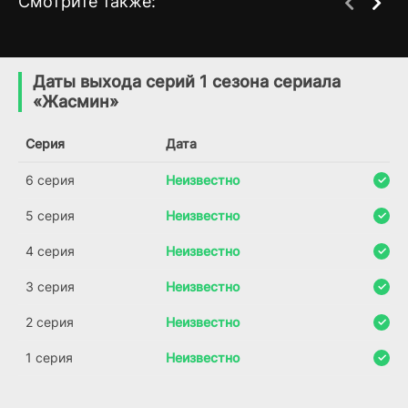
Смотрите также:
Прикоснуться к душе
По-соседски
1 сезон
4 сезон
(2025)
(2013)
Даты выхода серий 1 сезона сериала
«Жасмин»
8.029
8.1
7.5
Серия
Дата
6 серия
Неизвестно
5 серия
Неизвестно
4 серия
Неизвестно
3 серия
Неизвестно
2 серия
Неизвестно
1 серия
Неизвестно